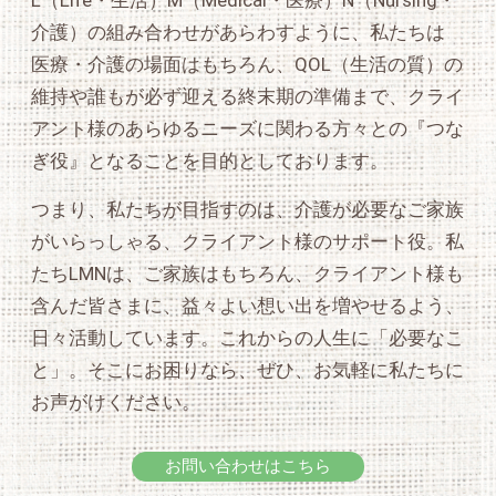
L（Life・生活）M（Medical・医療）N（Nursing・
介護）の組み合わせがあらわすように、私たちは
医療・介護の場面はもちろん、QOL（生活の質）の
維持や誰もが必ず迎える終末期の準備まで、クライ
アント様のあらゆるニーズに関わる方々との『つな
ぎ役』となることを目的としております。
つまり、私たちが目指すのは、介護が必要なご家族
がいらっしゃる、クライアント様のサポート役。私
たちLMNは、ご家族はもちろん、クライアント様も
含んだ皆さまに、益々よい想い出を増やせるよう、
日々活動しています。これからの人生に「必要なこ
と」。そこにお困りなら、ぜひ、お気軽に私たちに
お声がけください。
お問い合わせはこちら