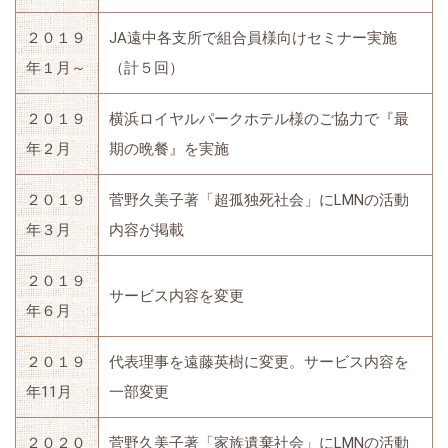
２０１９
JA遠中各支所で組合員様向けセミナー実施
年１月～
（計５回）
２０１９
横浜ロイヤルパークホテル様のご協力で『最
年２月
期の晩餐』を実施
２０１９
菅野久美子著「超孤独死社会」にLMNの活動
年３月
内容が掲載
２０１９
サービス内容を変更
年６月
２０１９
代表理事を遠藤英樹に変更。サービス内容を
年11月
一部変更
２０２０
菅野久美子著「家族遺棄社会」にLMNの活動