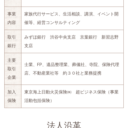
事業
家族代行サービス、生活相談、講演、イベント開
内容
催等、経営コンサルティング
取引
みずほ銀行 渋谷中央支店 京葉銀行 新習志野
銀行
支店
主要
士業、FP、遺品整理業、葬儀社、寺院、保険代理
取引
店、不動産業社等 約３０社と業務提携
企業
加入
東京海上日動火災保険㈱ 超ビジネス保険（事業
保険
活動包括保険）
法人沿革