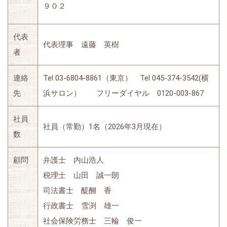
９０２
代表
代表理事 遠藤 英樹
者
連絡
Tel 03-6804-8861（東京） Tel 045-374-3542(横
先
浜サロン） フリーダイヤル 0120-003-867
社員
社員（常勤）1名（2026年3月現在）
数
顧問
弁護士 内山浩人
税理士 山田 誠一朗
司法書士 醍醐 香
行政書士 雪渕 雄一
社会保険労務士 三輪 俊一