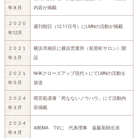
年８月
内容が掲載
２０２０
週刊朝日（12.11日号）にLMNの活動が掲載
年12月
２０２１
横浜市南区に横浜営業所（前里町サロン）開
年３月
設
２０２１
NHKクローズアップ現代＋にてLMNの活動を
年５月
放送
２０２４
雨宮処凛著「死なないノウハウ」にて活動内
年３月
容掲載
２０２４
ABEMA TVに 代表理事 遠藤英樹出演
年４月