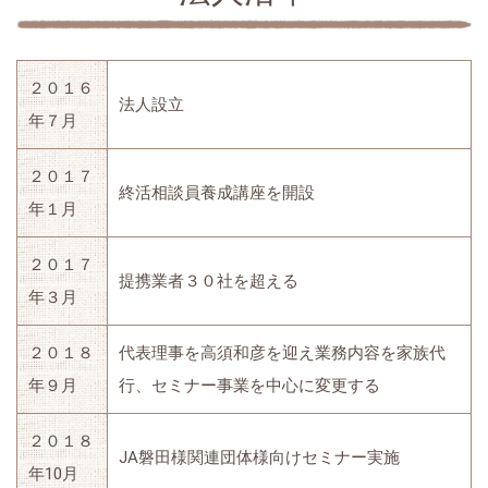
２０１６
法人設立
年７月
２０１７
終活相談員養成講座を開設
年１月
２０１７
提携業者３０社を超える
年３月
２０１８
代表理事を高須和彦を迎え業務内容を家族代
年９月
行、セミナー事業を中心に変更する
２０１８
JA磐田様関連団体様向けセミナー実施
年10月